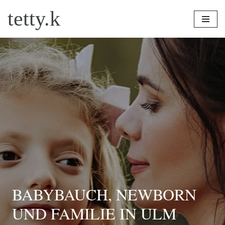
tetty.k
Zum
Inhalt
springen
BABYBAUCH, NEWBORN
UND FAMILIE IN ULM