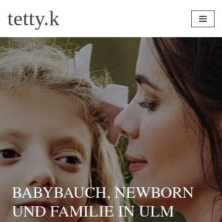
tetty.k
Zum
Inhalt
springen
BABYBAUCH, NEWBORN
UND FAMILIE IN ULM