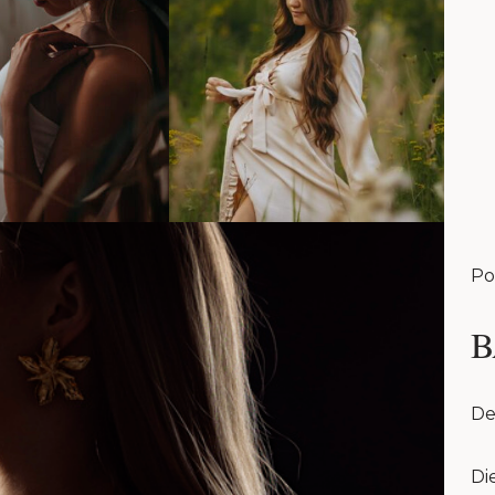
Po
B
De
Di