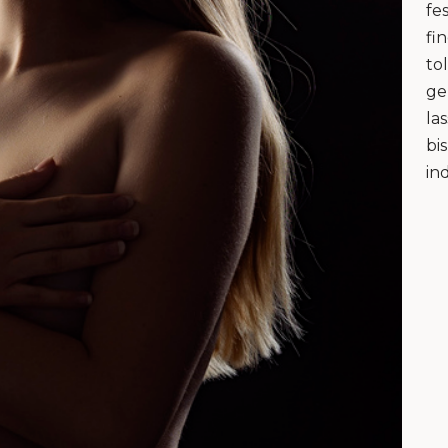
fe
fi
to
ge
la
bi
in