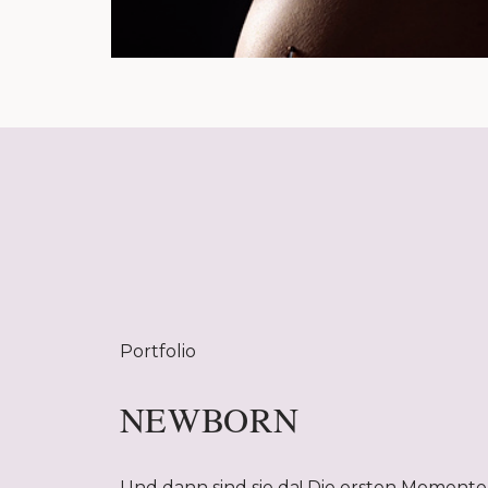
Portfolio
NEWBORN
Und dann sind sie da! Die ersten Momente