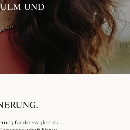
 ULM UND
NERUNG.
erung für die Ewigkeit zu