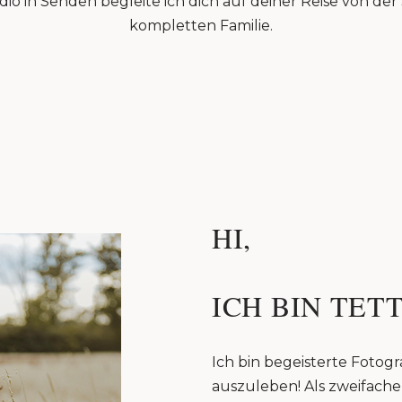
io in Senden begleite ich dich auf deiner Reise von de
kompletten Familie.
HI,
ICH BIN TETT
Ich bin begeisterte Fotogra
auszuleben! Als zweifache 