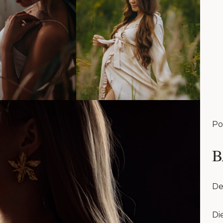
Po
B
De
Di