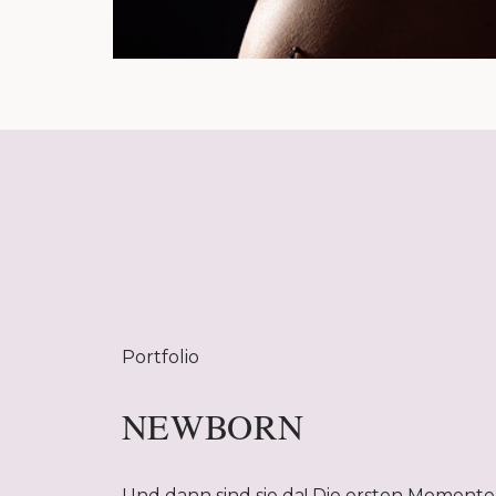
Portfolio
NEWBORN
Und dann sind sie da! Die ersten Momente