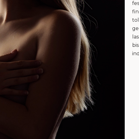
fe
fi
to
ge
la
bi
in