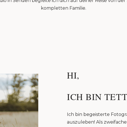
io in Senden begleite ich dich auf deiner Reise von de
kompletten Familie.
HI,
ICH BIN TETT
Ich bin begeisterte Fotogra
auszuleben! Als zweifache 