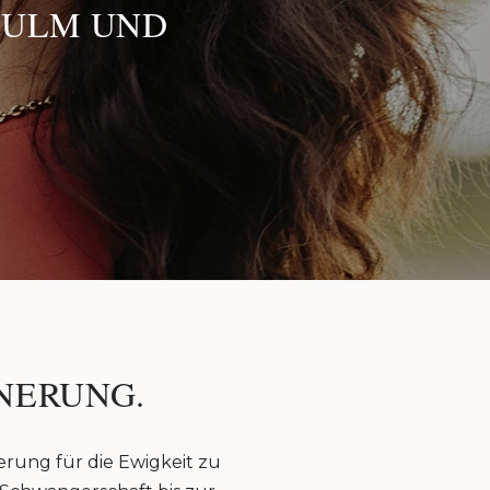
 ULM UND
NERUNG.
erung für die Ewigkeit zu