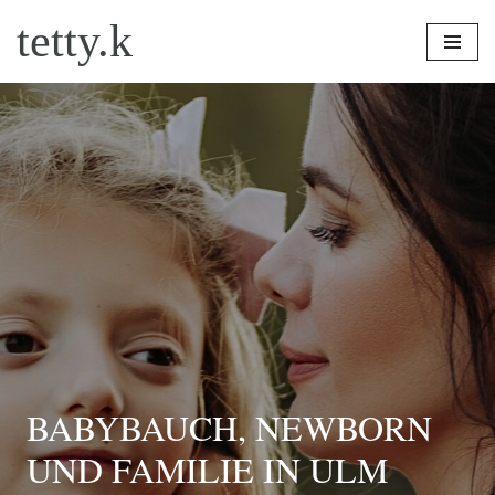
tetty.k
Zum
Inhalt
springen
BABYBAUCH, NEWBORN
UND FAMILIE IN ULM