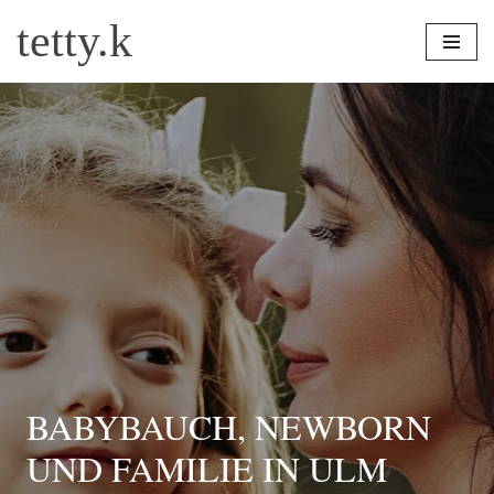
tetty.k
Zum
Inhalt
springen
BABYBAUCH, NEWBORN
UND FAMILIE IN ULM