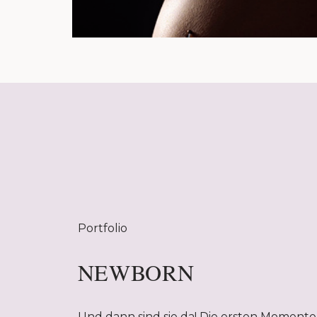
Portfolio
NEWBORN
Und dann sind sie da! Die ersten Momente