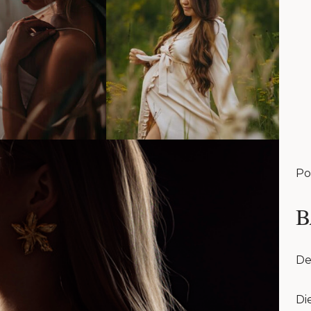
Po
B
De
Di