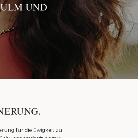
 ULM UND
NERUNG.
erung für die Ewigkeit zu