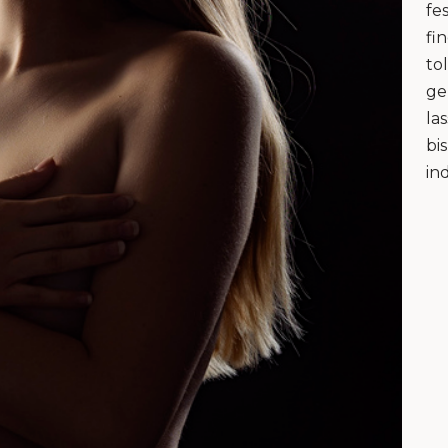
fe
fi
to
ge
la
bi
in