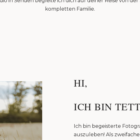
io in Senden begleite ich dich auf deiner Reise von de
kompletten Familie.
HI,
ICH BIN TETT
Ich bin begeisterte Fotogra
auszuleben! Als zweifache 