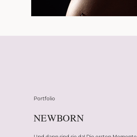
Portfolio
NEWBORN
Und dann sind sie da! Die ersten Momente