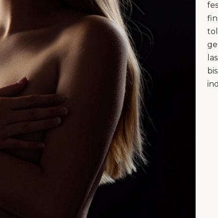
fe
fi
to
ge
la
bi
in