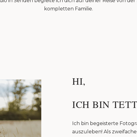
io in Senden begleite ich dich auf deiner Reise von de
kompletten Familie.
HI,
ICH BIN TETT
Ich bin begeisterte Fotogra
auszuleben! Als zweifache 