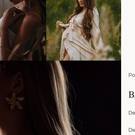
Po
B
De
Di