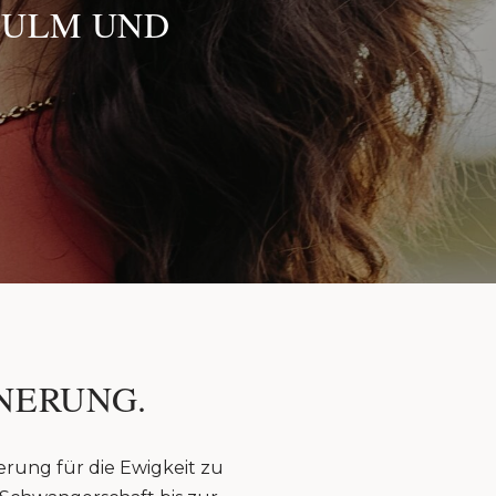
 ULM UND
NERUNG.
erung für die Ewigkeit zu