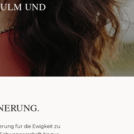
 ULM UND
NERUNG.
erung für die Ewigkeit zu