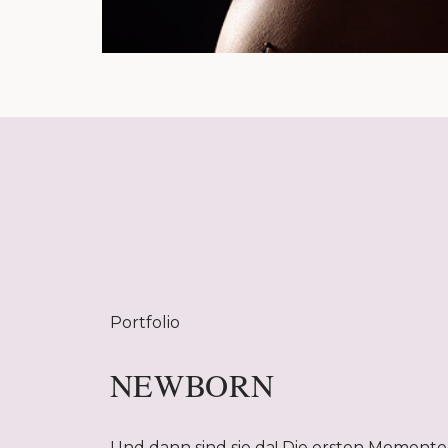
Portfolio
NEWBORN
Und dann sind sie da! Die ersten Momente