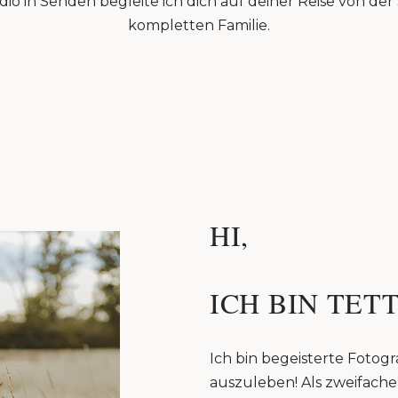
io in Senden begleite ich dich auf deiner Reise von de
kompletten Familie.
HI,
ICH BIN TETT
Ich bin begeisterte Fotogra
auszuleben! Als zweifache 