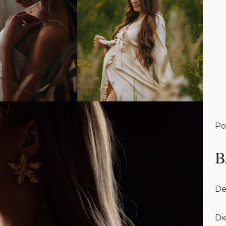
Po
B
De
Di