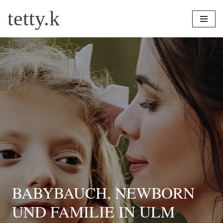
tetty.k
Zum
Inhalt
springen
BABYBAUCH, NEWBORN
UND FAMILIE IN ULM