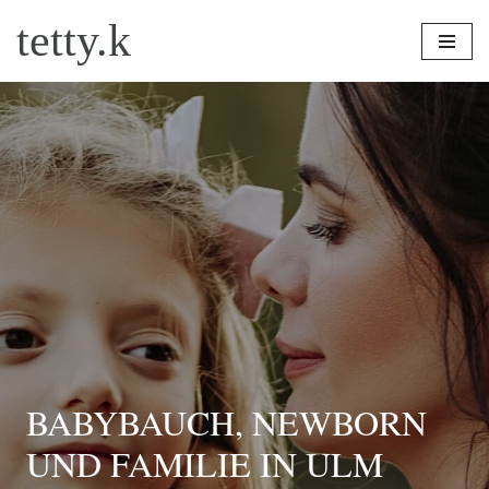
tetty.k
Zum
Inhalt
springen
BABYBAUCH, NEWBORN
UND FAMILIE IN ULM