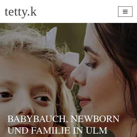
tetty.k
Zum
Inhalt
springen
BABYBAUCH, NEWBORN
UND FAMILIE IN ULM