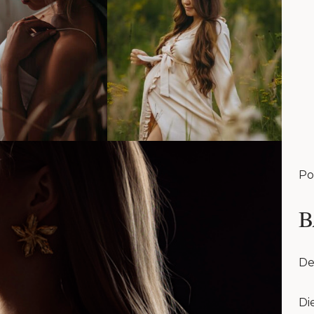
Po
B
De
Di