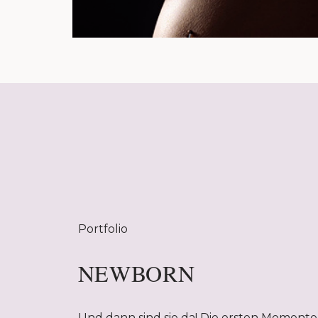
Portfolio
NEWBORN
Und dann sind sie da! Die ersten Momente