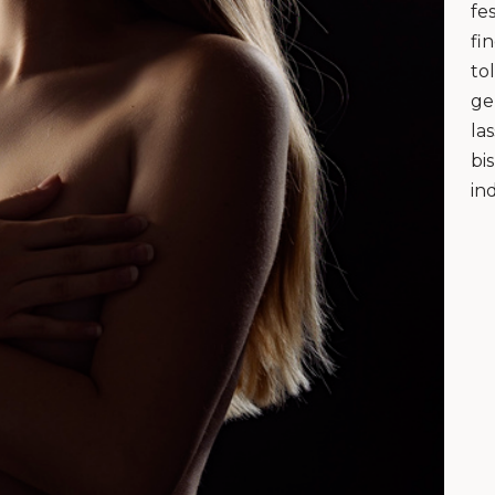
fe
fi
to
ge
la
bi
in