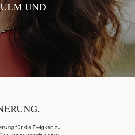
 ULM UND
NERUNG.
erung für die Ewigkeit zu