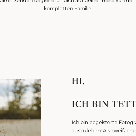
io in Senden begleite ich dich auf deiner Reise von de
kompletten Familie.
HI,
ICH BIN TETT
Ich bin begeisterte Fotogra
auszuleben! Als zweifache 