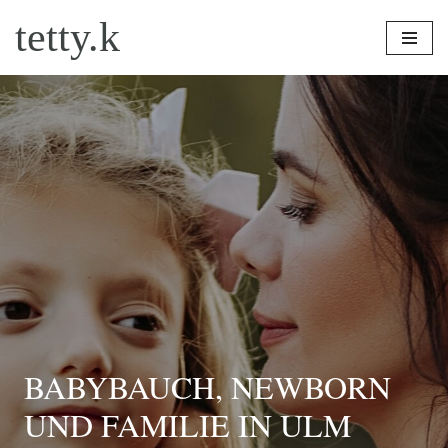
tetty.k
Zum
Inhalt
springen
BABYBAUCH, NEWBORN
UND FAMILIE IN ULM