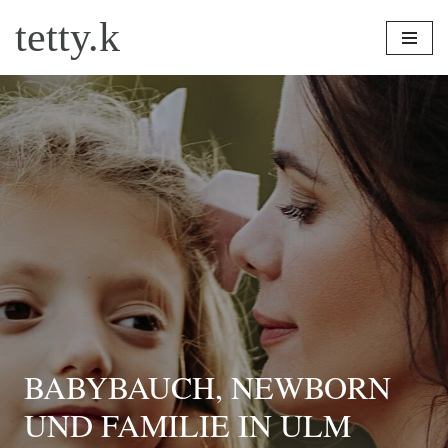
tetty.k
Zum
Inhalt
springen
BABYBAUCH, NEWBORN
UND FAMILIE IN ULM