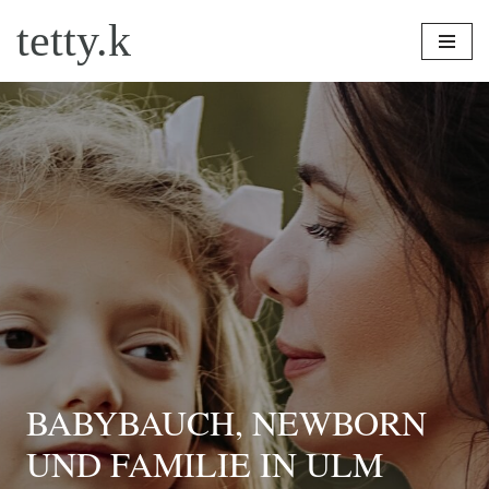
tetty.k
Zum
Inhalt
springen
BABYBAUCH, NEWBORN
UND FAMILIE IN ULM