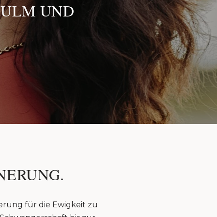
 ULM UND
NERUNG.
erung für die Ewigkeit zu