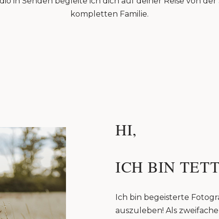
io in Senden begleite ich dich auf deiner Reise von de
kompletten Familie.
HI,
ICH BIN TETT
Ich bin begeisterte Fotogra
auszuleben! Als zweifache 