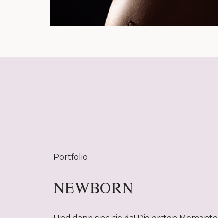
Portfolio
NEWBORN
Und dann sind sie da! Die ersten Momente