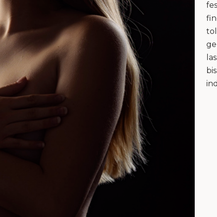
fe
fi
to
ge
la
bi
in