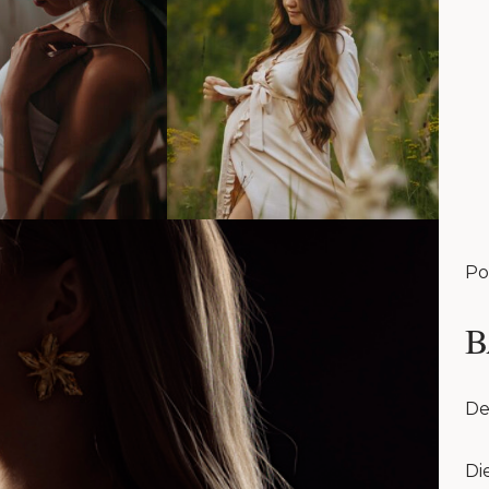
Po
B
De
Di