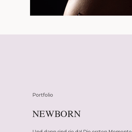
Portfolio
NEWBORN
Und dann sind sie da! Die ersten Momente