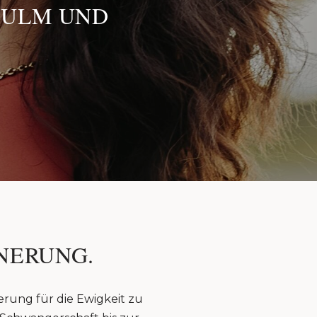
 ULM UND
NERUNG.
erung für die Ewigkeit zu