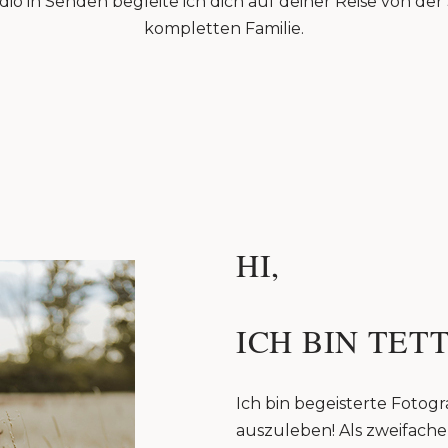
io in Senden begleite ich dich auf deiner Reise von de
kompletten Familie.
HI,
ICH BIN TETT
Ich bin begeisterte Fotogra
auszuleben! Als zweifache 