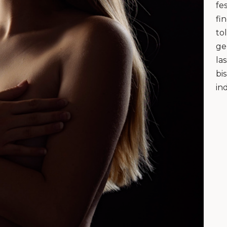
fe
fi
to
ge
la
bi
in