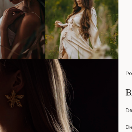
Po
B
De
Di