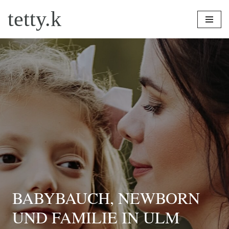
tetty.k
Zum
Inhalt
springen
BABYBAUCH, NEWBORN
UND FAMILIE IN ULM