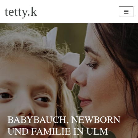
tetty.k
Zum
Inhalt
springen
BABYBAUCH, NEWBORN
UND FAMILIE IN ULM