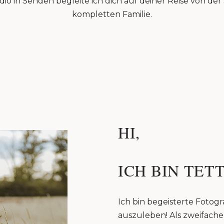
io in Senden begleite ich dich auf deiner Reise von de
kompletten Familie.
HI,
ICH BIN TETT
Ich bin begeisterte Fotogra
auszuleben! Als zweifache 