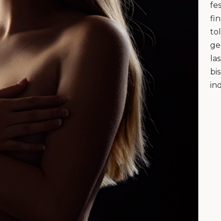
fe
fi
to
ge
la
bi
in