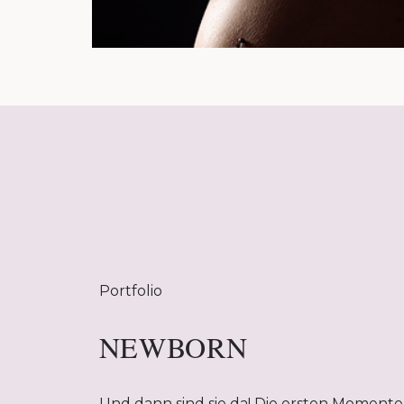
Portfolio
NEWBORN
Und dann sind sie da! Die ersten Momente