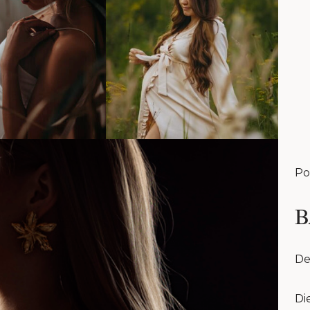
Po
B
De
Di