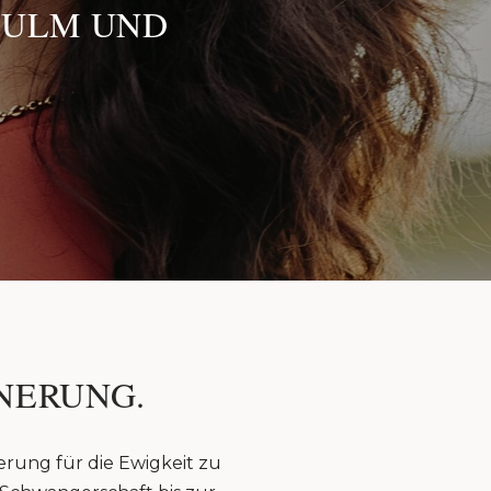
 ULM UND
NERUNG.
erung für die Ewigkeit zu