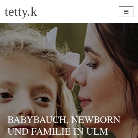
tetty.k
Zum
Inhalt
springen
BABYBAUCH, NEWBORN
UND FAMILIE IN ULM