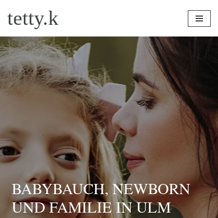
tetty.k
Zum
Inhalt
springen
BABYBAUCH, NEWBORN
UND FAMILIE IN ULM