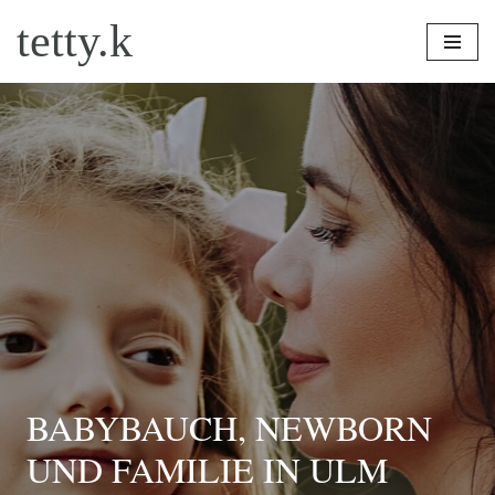
tetty.k
Zum
Inhalt
springen
BABYBAUCH, NEWBORN
UND FAMILIE IN ULM