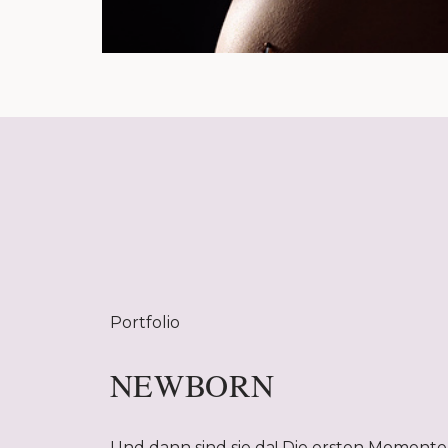
Portfolio
NEWBORN
Und dann sind sie da! Die ersten Momente