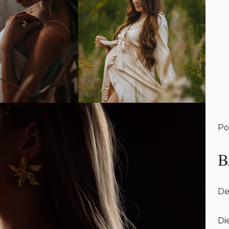
Po
B
De
Di