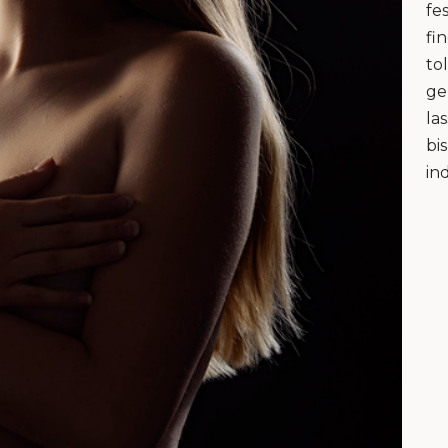
fe
fi
to
ge
la
bi
in