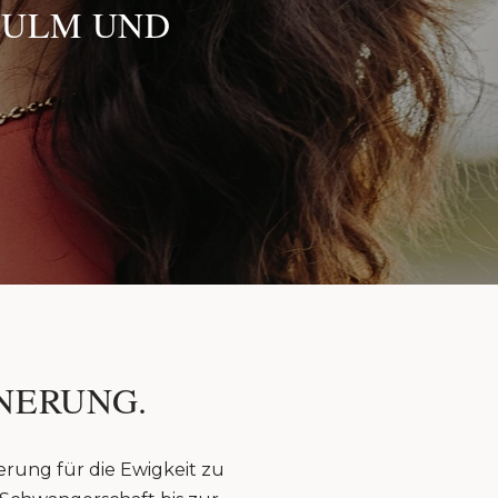
 ULM UND
NERUNG.
erung für die Ewigkeit zu