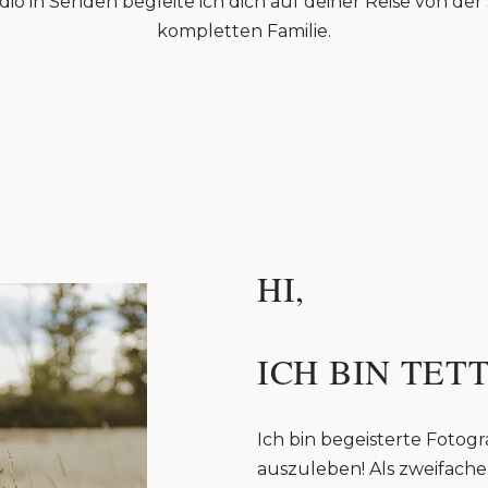
io in Senden begleite ich dich auf deiner Reise von de
kompletten Familie.
HI,
ICH BIN TETT
Ich bin begeisterte Fotogra
auszuleben! Als zweifache 