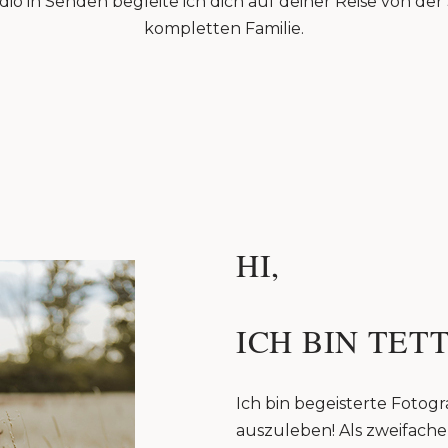
io in Senden begleite ich dich auf deiner Reise von de
kompletten Familie.
HI,
ICH BIN TETT
Ich bin begeisterte Fotogra
auszuleben! Als zweifache 