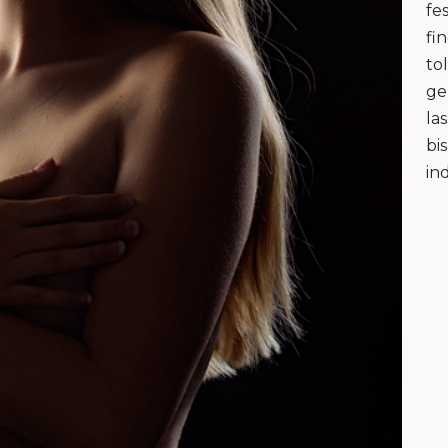
fe
fi
to
ge
la
bi
in