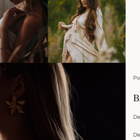
Po
B
De
Di