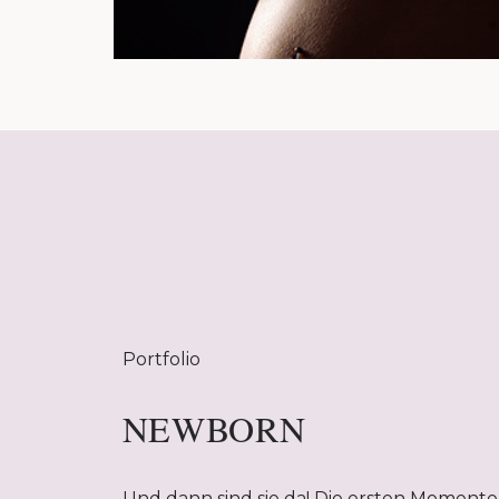
Portfolio
NEWBORN
Und dann sind sie da! Die ersten Momente