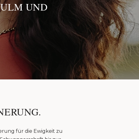
 ULM UND
NERUNG.
erung für die Ewigkeit zu