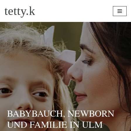
tetty.k
Zum
Inhalt
springen
BABYBAUCH, NEWBORN
UND FAMILIE IN ULM