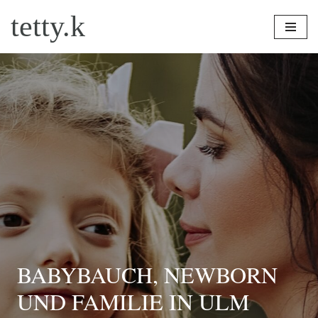
tetty.k
Zum
Inhalt
springen
BABYBAUCH, NEWBORN
UND FAMILIE IN ULM