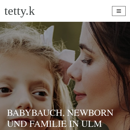
tetty.k
Zum
Inhalt
springen
BABYBAUCH, NEWBORN
UND FAMILIE IN ULM