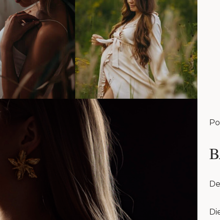
Po
B
De
Di