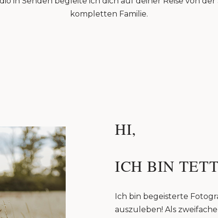
io in Senden begleite ich dich auf deiner Reise von de
kompletten Familie.
HI,
ICH BIN TETT
Ich bin begeisterte Fotogra
auszuleben! Als zweifache 