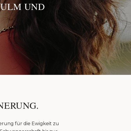
 ULM UND
NERUNG.
erung für die Ewigkeit zu