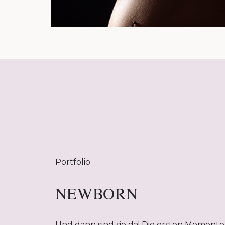
Portfolio
NEWBORN
Und dann sind sie da! Die ersten Momente