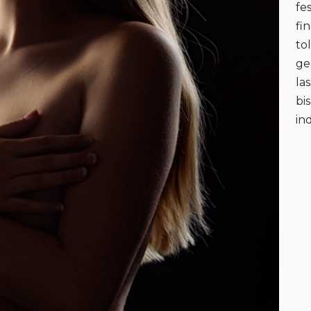
fe
fi
to
ge
la
bi
in