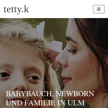
tetty.k
Zum
Inhalt
springen
BABYBAUCH, NEWBORN
UND FAMILIE IN ULM