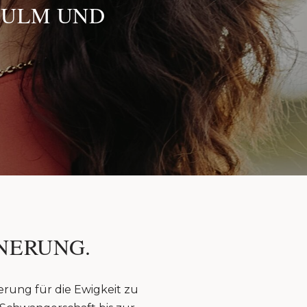
 ULM UND
NERUNG.
erung für die Ewigkeit zu