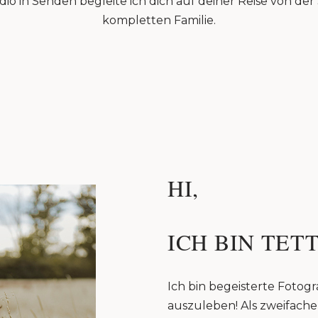
io in Senden begleite ich dich auf deiner Reise von de
kompletten Familie.
HI,
ICH BIN TETT
Ich bin begeisterte Fotogra
auszuleben! Als zweifache 