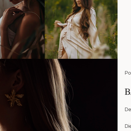
Po
B
De
Di