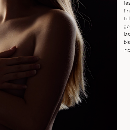
fe
fi
to
ge
la
bi
in