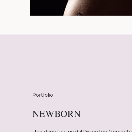
Portfolio
NEWBORN
Und dann sind sie da! Die ersten Momente