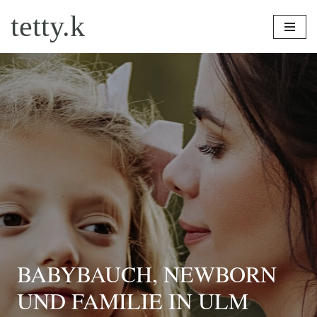
tetty.k
Zum
Inhalt
springen
BABYBAUCH, NEWBORN
UND FAMILIE IN ULM