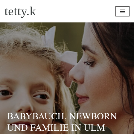
tetty.k
Zum
Inhalt
springen
BABYBAUCH, NEWBORN
UND FAMILIE IN ULM