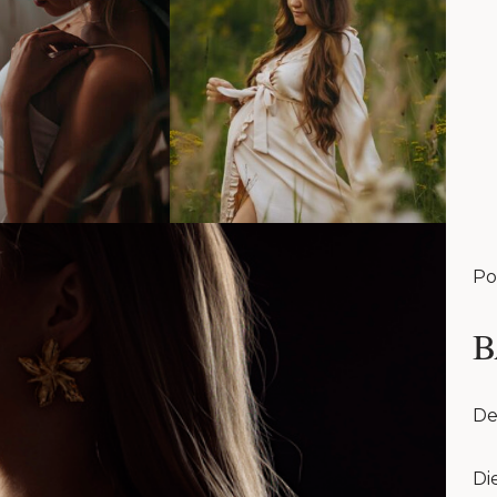
Po
B
De
Di