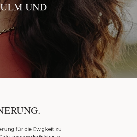
 ULM UND
NERUNG.
erung für die Ewigkeit zu