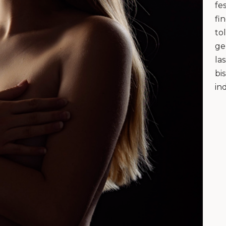
fe
fi
to
ge
la
bi
in