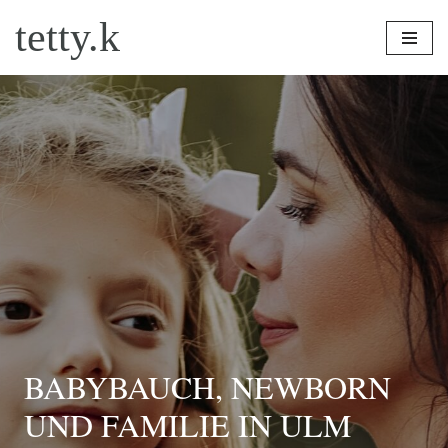
tetty.k
Zum
Inhalt
springen
BABYBAUCH, NEWBORN
UND FAMILIE IN ULM