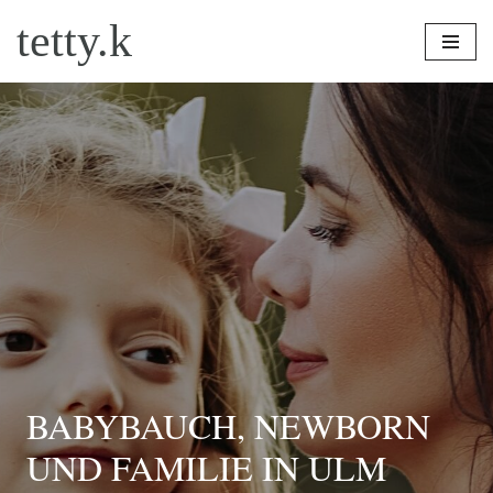
tetty.k
Zum
Inhalt
springen
BABYBAUCH, NEWBORN
UND FAMILIE IN ULM