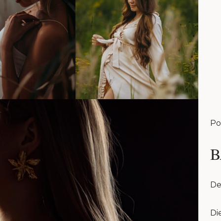
Po
B
De
Di