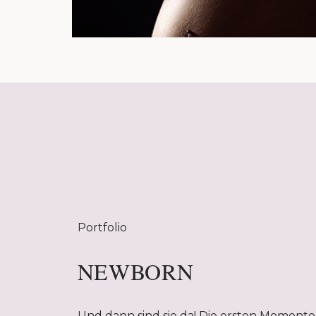
Portfolio
NEWBORN
Und dann sind sie da! Die ersten Momente