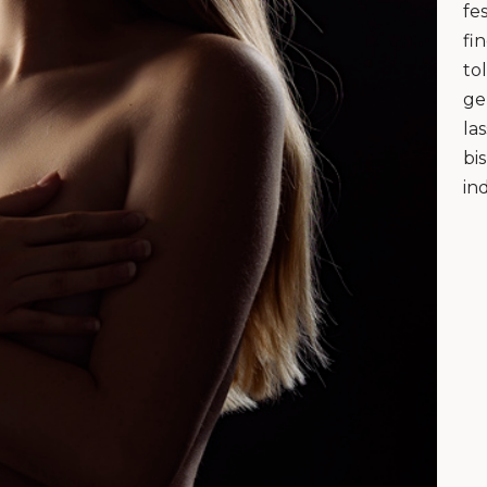
fe
fi
to
ge
la
bi
in