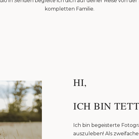
io in Senden begleite ich dich auf deiner Reise von de
kompletten Familie.
HI,
ICH BIN TETT
Ich bin begeisterte Fotogra
auszuleben! Als zweifache 