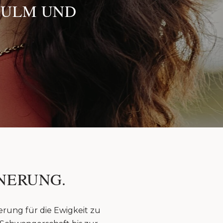
 ULM UND
NERUNG.
erung für die Ewigkeit zu