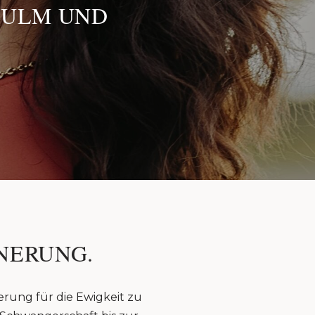
 ULM UND
NERUNG.
erung für die Ewigkeit zu