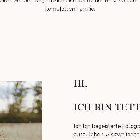
io in Senden begleite ich dich auf deiner Reise von de
kompletten Familie.
HI,
ICH BIN TETT
Ich bin begeisterte Fotogra
auszuleben! Als zweifache 