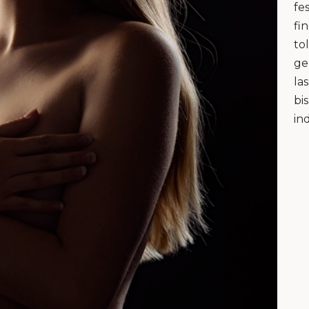
fe
fi
to
ge
la
bi
in