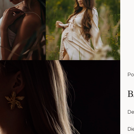
Po
B
De
Di