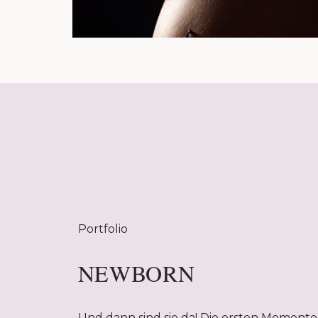
Portfolio
NEWBORN
Und dann sind sie da! Die ersten Momente