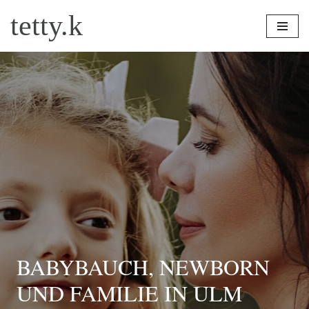
tetty.k
Zum
Inhalt
springen
BABYBAUCH, NEWBORN
UND FAMILIE IN ULM