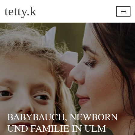
tetty.k
Zum
Inhalt
springen
BABYBAUCH, NEWBORN
UND FAMILIE IN ULM