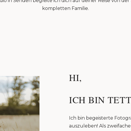
io in Senden begleite ich dich auf deiner Reise von de
kompletten Familie.
HI,
ICH BIN TETT
Ich bin begeisterte Fotogra
auszuleben! Als zweifache 