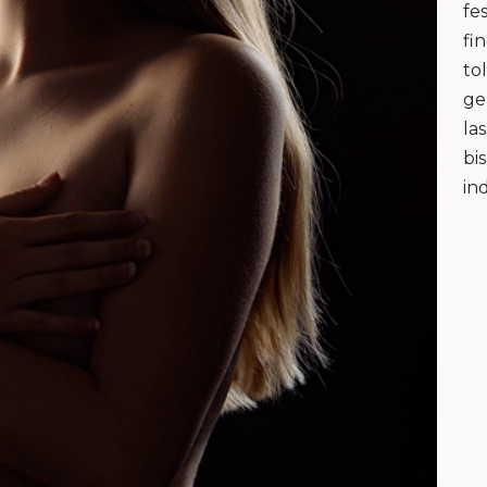
fe
fi
to
ge
la
bi
in