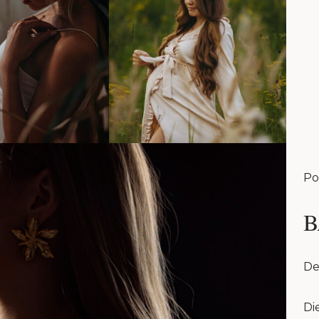
Po
B
De
Di