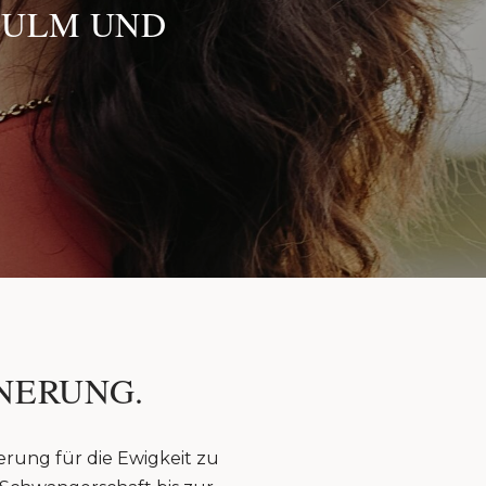
 ULM UND
NERUNG.
erung für die Ewigkeit zu