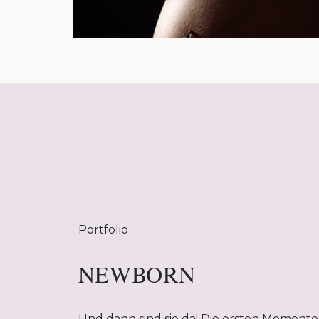
Portfolio
NEWBORN
Und dann sind sie da! Die ersten Momente