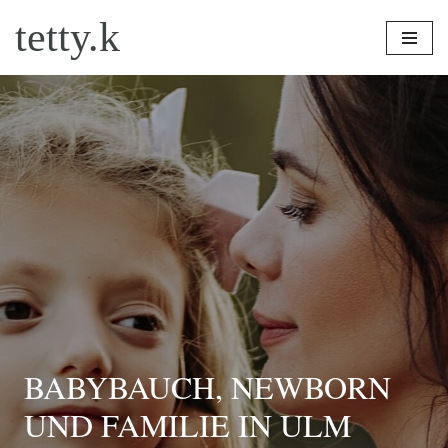
tetty.k
Zum
Inhalt
springen
BABYBAUCH, NEWBORN
UND FAMILIE IN ULM