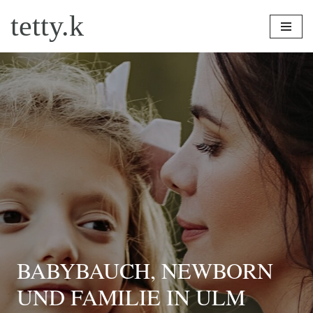
tetty.k
Zum
Inhalt
springen
BABYBAUCH, NEWBORN
UND FAMILIE IN ULM