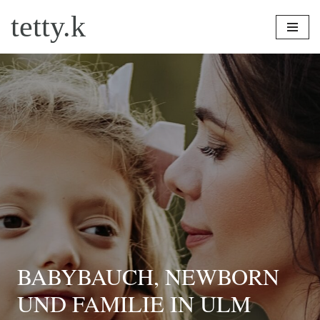
tetty.k
Zum
Inhalt
springen
BABYBAUCH, NEWBORN
UND FAMILIE IN ULM