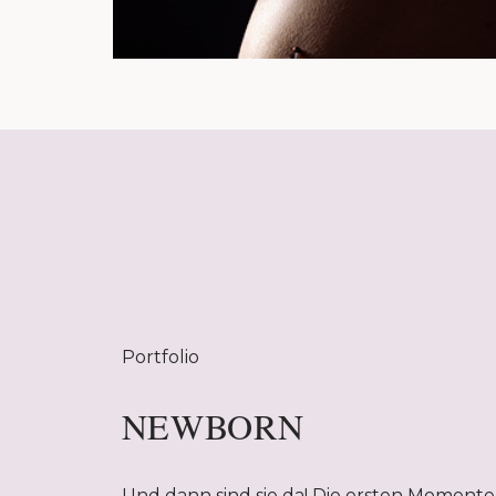
Portfolio
NEWBORN
Und dann sind sie da! Die ersten Momente