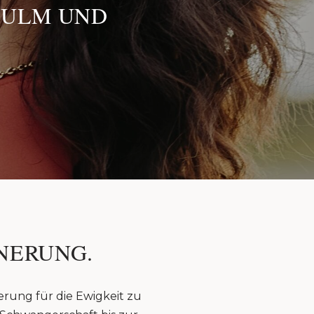
 ULM UND
NERUNG.
erung für die Ewigkeit zu