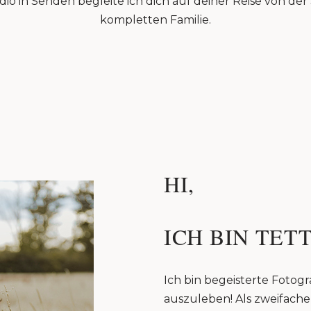
io in Senden begleite ich dich auf deiner Reise von de
kompletten Familie.
HI,
ICH BIN TETT
Ich bin begeisterte Fotogra
auszuleben! Als zweifache 