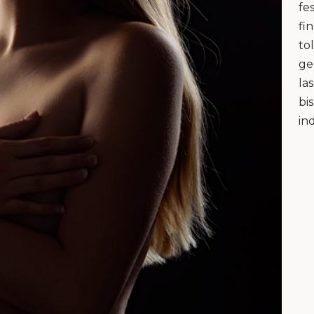
fe
fi
to
ge
la
bi
in