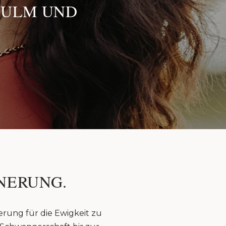
 ULM UND
NERUNG.
erung für die Ewigkeit zu