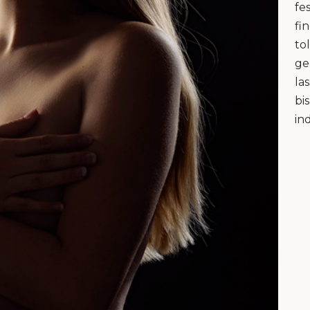
fe
fi
to
ge
la
bi
in