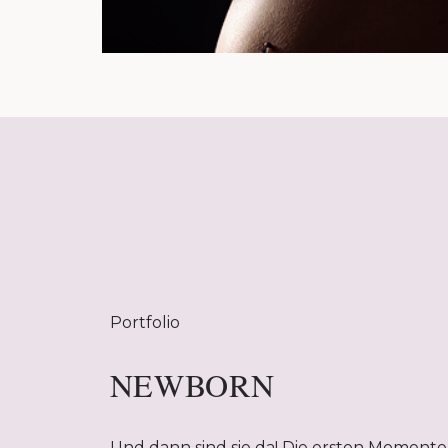
Portfolio
NEWBORN
Und dann sind sie da! Die ersten Momente