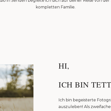
io in Senden begleite ich dich auf deiner Reise von de
kompletten Familie.
HI,
ICH BIN TETT
Ich bin begeisterte Fotogra
auszuleben! Als zweifache 