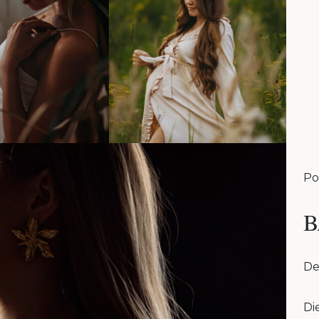
Po
B
De
Di