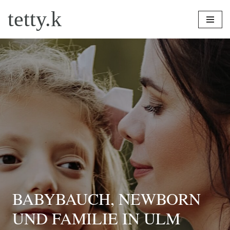
tetty.k
Zum
Inhalt
springen
BABYBAUCH, NEWBORN
UND FAMILIE IN ULM