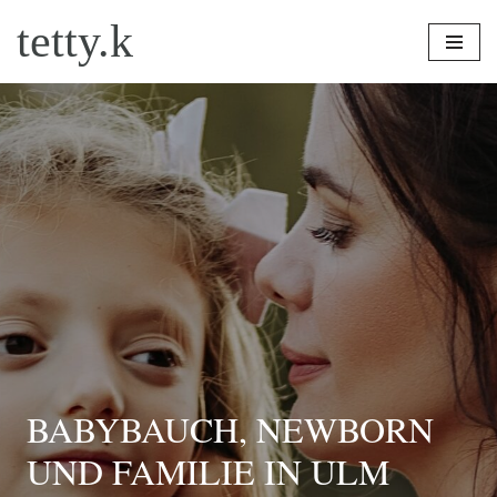
tetty.k
Zum
Inhalt
springen
BABYBAUCH, NEWBORN
UND FAMILIE IN ULM