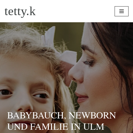
tetty.k
Zum
Inhalt
springen
BABYBAUCH, NEWBORN
UND FAMILIE IN ULM